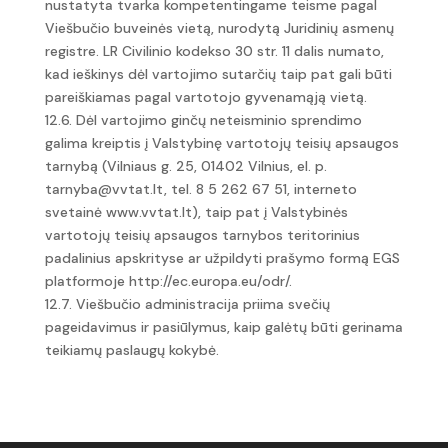
nustatyta tvarka kompetentingame teisme pagal
Viešbučio buveinės vietą, nurodytą Juridinių asmenų
registre. LR Civilinio kodekso 30 str. 11 dalis numato,
kad ieškinys dėl vartojimo sutarčių taip pat gali būti
pareiškiamas pagal vartotojo gyvenamąją vietą.
12.6. Dėl vartojimo ginčų neteisminio sprendimo
galima kreiptis į Valstybinę vartotojų teisių apsaugos
tarnybą (Vilniaus g. 25, 01402 Vilnius, el. p.
tarnyba@vvtat.lt, tel. 8 5 262 67 51, interneto
svetainė www.vvtat.lt), taip pat į Valstybinės
vartotojų teisių apsaugos tarnybos teritorinius
padalinius apskrityse ar užpildyti prašymo formą EGS
platformoje http://ec.europa.eu/odr/.
12.7. Viešbučio administracija priima svečių
pageidavimus ir pasiūlymus, kaip galėtų būti gerinama
teikiamų paslaugų kokybė.