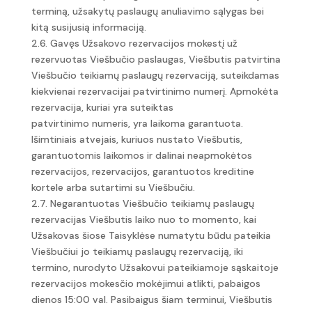
terminą, užsakytų paslaugų anuliavimo sąlygas bei
kitą susijusią informaciją.
2.6. Gavęs Užsakovo rezervacijos mokestį už
rezervuotas Viešbučio paslaugas, Viešbutis patvirtina
Viešbučio teikiamų paslaugų rezervaciją, suteikdamas
kiekvienai rezervacijai patvirtinimo numerį. Apmokėta
rezervacija, kuriai yra suteiktas
patvirtinimo numeris, yra laikoma garantuota.
Išimtiniais atvejais, kuriuos nustato Viešbutis,
garantuotomis laikomos ir dalinai neapmokėtos
rezervacijos, rezervacijos, garantuotos kreditine
kortele arba sutartimi su Viešbučiu.
2.7. Negarantuotas Viešbučio teikiamų paslaugų
rezervacijas Viešbutis laiko nuo to momento, kai
Užsakovas šiose Taisyklėse numatytu būdu pateikia
Viešbučiui jo teikiamų paslaugų rezervaciją, iki
termino, nurodyto Užsakovui pateikiamoje sąskaitoje
rezervacijos mokesčio mokėjimui atlikti, pabaigos
dienos 15:00 val. Pasibaigus šiam terminui, Viešbutis