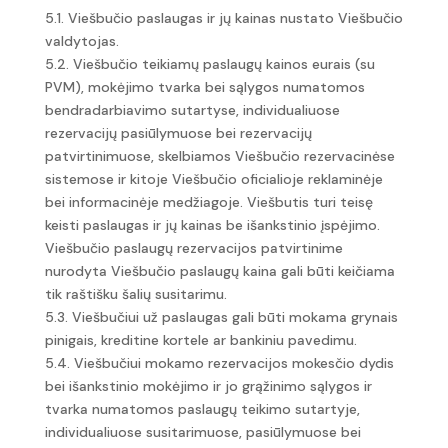
5.1. Viešbučio paslaugas ir jų kainas nustato Viešbučio
valdytojas.
5.2. Viešbučio teikiamų paslaugų kainos eurais (su
PVM), mokėjimo tvarka bei sąlygos numatomos
bendradarbiavimo sutartyse, individualiuose
rezervacijų pasiūlymuose bei rezervacijų
patvirtinimuose, skelbiamos Viešbučio rezervacinėse
sistemose ir kitoje Viešbučio oficialioje reklaminėje
bei informacinėje medžiagoje. Viešbutis turi teisę
keisti paslaugas ir jų kainas be išankstinio įspėjimo.
Viešbučio paslaugų rezervacijos patvirtinime
nurodyta Viešbučio paslaugų kaina gali būti keičiama
tik raštišku šalių susitarimu.
5.3. Viešbučiui už paslaugas gali būti mokama grynais
pinigais, kreditine kortele ar bankiniu pavedimu.
5.4. Viešbučiui mokamo rezervacijos mokesčio dydis
bei išankstinio mokėjimo ir jo grąžinimo sąlygos ir
tvarka numatomos paslaugų teikimo sutartyje,
individualiuose susitarimuose, pasiūlymuose bei