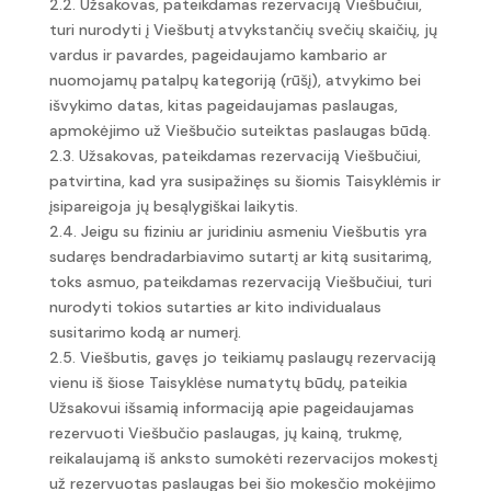
2.2. Užsakovas, pateikdamas rezervaciją Viešbučiui,
turi nurodyti į Viešbutį atvykstančių svečių skaičių, jų
vardus ir pavardes, pageidaujamo kambario ar
nuomojamų patalpų kategoriją (rūšį), atvykimo bei
išvykimo datas, kitas pageidaujamas paslaugas,
apmokėjimo už Viešbučio suteiktas paslaugas būdą.
2.3. Užsakovas, pateikdamas rezervaciją Viešbučiui,
patvirtina, kad yra susipažinęs su šiomis Taisyklėmis ir
įsipareigoja jų besąlygiškai laikytis.
2.4. Jeigu su fiziniu ar juridiniu asmeniu Viešbutis yra
sudaręs bendradarbiavimo sutartį ar kitą susitarimą,
toks asmuo, pateikdamas rezervaciją Viešbučiui, turi
nurodyti tokios sutarties ar kito individualaus
susitarimo kodą ar numerį.
2.5. Viešbutis, gavęs jo teikiamų paslaugų rezervaciją
vienu iš šiose Taisyklėse numatytų būdų, pateikia
Užsakovui išsamią informaciją apie pageidaujamas
rezervuoti Viešbučio paslaugas, jų kainą, trukmę,
reikalaujamą iš anksto sumokėti rezervacijos mokestį
už rezervuotas paslaugas bei šio mokesčio mokėjimo