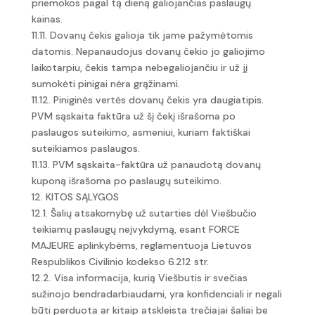
priemokos pagal tą dieną galiojančias paslaugų
kainas.
11.11. Dovanų čekis galioja tik jame pažymėtomis
datomis. Nepanaudojus dovanų čekio jo galiojimo
laikotarpiu, čekis tampa nebegaliojančiu ir už jį
sumokėti pinigai nėra grąžinami.
11.12. Piniginės vertės dovanų čekis yra daugiatipis.
PVM sąskaita faktūra už šį čekį išrašoma po
paslaugos suteikimo, asmeniui, kuriam faktiškai
suteikiamos paslaugos.
11.13. PVM sąskaita-faktūra už panaudotą dovanų
kuponą išrašoma po paslaugų suteikimo.
12. KITOS SĄLYGOS
12.1. Šalių atsakomybę už sutarties dėl Viešbučio
teikiamų paslaugų neįvykdymą, esant FORCE
MAJEURE aplinkybėms, reglamentuoja Lietuvos
Respublikos Civilinio kodekso 6.212 str.
12.2. Visa informacija, kurią Viešbutis ir svečias
sužinojo bendradarbiaudami, yra konfidenciali ir negali
būti perduota ar kitaip atskleista trečiajai šaliai be