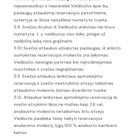
nepasinaudojo ir nepranešė Viešbučiui apie šių
paslaugų atšaukimą rezervacijos patvirtinime,
sutartyje ar šiose taisyklėse numatyta tvarka.
5.9. Svečiui išvykus iš Viešbučio anksčiau nei buvo
numatyta, t. y. neišbuvus viso laiko, pinigai už
neišbūtą laiką nėra grąžinami.
5.10. Svečiui atšaukus užsakytas paslaugas, iš anksto
sumokėtas rezervacijos mokestis yra laikomas
Viešbučio tiesiogiai patirtais bei neįrodinėjamais
nuostoliais ir svečiui negrąžinamas.
5.11. Svečiui atšaukus lankstaus apmokėjimo
rezervaciją ir svečio neatvykimo atveju taikomas
atšaukimo mokestis žemiau išvardinta tvarka:
5.12. Atšaukus lankstaus apmokėjimo rezervaciją iki
svečio atvykimo likus ne mažiau kaip 24 val.,
anuliavimo mokestis netaikomas; kitu atveju
Viešbutis pasilieka teisę taikyti rezervacijos
anuliavimo mokestį, lygų 100 % anuliuoto kambario
kainos.