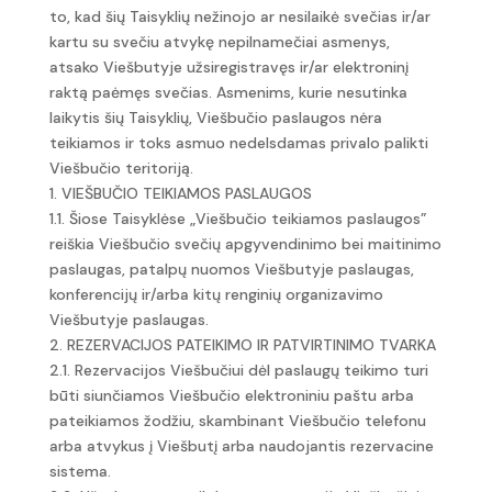
to, kad šių Taisyklių nežinojo ar nesilaikė svečias ir/ar
kartu su svečiu atvykę nepilnamečiai asmenys,
atsako Viešbutyje užsiregistravęs ir/ar elektroninį
raktą paėmęs svečias. Asmenims, kurie nesutinka
laikytis šių Taisyklių, Viešbučio paslaugos nėra
teikiamos ir toks asmuo nedelsdamas privalo palikti
Viešbučio teritoriją.
1. VIEŠBUČIO TEIKIAMOS PASLAUGOS
1.1. Šiose Taisyklėse „Viešbučio teikiamos paslaugos”
reiškia Viešbučio svečių apgyvendinimo bei maitinimo
paslaugas, patalpų nuomos Viešbutyje paslaugas,
konferencijų ir/arba kitų renginių organizavimo
Viešbutyje paslaugas.
2. REZERVACIJOS PATEIKIMO IR PATVIRTINIMO TVARKA
2.1. Rezervacijos Viešbučiui dėl paslaugų teikimo turi
būti siunčiamos Viešbučio elektroniniu paštu arba
pateikiamos žodžiu, skambinant Viešbučio telefonu
arba atvykus į Viešbutį arba naudojantis rezervacine
sistema.