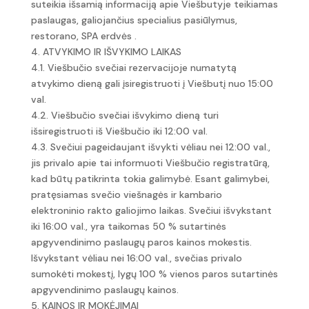
suteikia išsamią informaciją apie Viešbutyje teikiamas
paslaugas, galiojančius specialius pasiūlymus,
restorano, SPA erdvės .
4. ATVYKIMO IR IŠVYKIMO LAIKAS
4.1. Viešbučio svečiai rezervacijoje numatytą
atvykimo dieną gali įsiregistruoti į Viešbutį nuo 15:00
val.
4.2. Viešbučio svečiai išvykimo dieną turi
išsiregistruoti iš Viešbučio iki 12:00 val.
4.3. Svečiui pageidaujant išvykti vėliau nei 12:00 val.,
jis privalo apie tai informuoti Viešbučio registratūrą,
kad būtų patikrinta tokia galimybė. Esant galimybei,
pratęsiamas svečio viešnagės ir kambario
elektroninio rakto galiojimo laikas. Svečiui išvykstant
iki 16:00 val., yra taikomas 50 % sutartinės
apgyvendinimo paslaugų paros kainos mokestis.
Išvykstant vėliau nei 16:00 val., svečias privalo
sumokėti mokestį, lygų 100 % vienos paros sutartinės
apgyvendinimo paslaugų kainos.
5. KAINOS IR MOKĖJIMAI