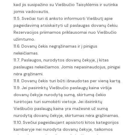
kad jis susipažino su Viešbučio Taisyklėmis ir sutinka
jomis vadovautis.
11.5. Svečiai turi iš anksto informuoti Viešbutį apie
pageidavimą atsiskaityti už paslaugas dovanų čekiu.
Rezervacijos priimamos priklausomai nuo Viešbučio
užimtumo.
11.6. Dovanų čekis negrąžinamas ir į pinigus
nekeičiamas.
11.7. Paslaugos, nurodytos dovanų čekyje, į kitas
paslaugas nekeičiamos. Jomis nepasinaudojus, pinigai
nėra grąžinami.
11.8. Dovanų čekis turi būti išnaudotas per vieną kartą.
11.9. Jei pasirinktų Viešbučio paslaugų kaina viršija
dovanų čekyje nurodytą sumą, skirtumą čekio
turėtojas turi sumokėti vietoje. Jei išsirinktų
Viešbučio paslaugų kaina yra mažesnė už sumą
nurodytą dovanų čekyje, skirtumas nėra grąžinamas.
11.10. Svečiui pageidaujant apsistoti kitos kategorijos
kambaryje nei nurodyta dovanų čekyje, taikomos