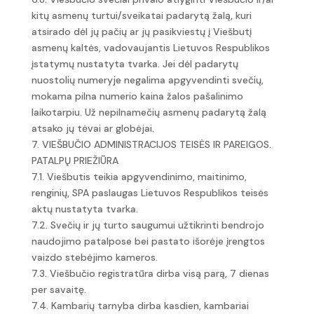
kitų asmenų turtui/sveikatai padarytą žalą, kuri
atsirado dėl jų pačių ar jų pasikviestų į Viešbutį
asmenų kaltės, vadovaujantis Lietuvos Respublikos
įstatymų nustatyta tvarka. Jei dėl padarytų
nuostolių numeryje negalima apgyvendinti svečių,
mokama pilna numerio kaina žalos pašalinimo
laikotarpiu. Už nepilnamečių asmenų padarytą žalą
atsako jų tėvai ar globėjai.
7. VIEŠBUČIO ADMINISTRACIJOS TEISĖS IR PAREIGOS.
PATALPŲ PRIEŽIŪRA
7.1. Viešbutis teikia apgyvendinimo, maitinimo,
renginių, SPA paslaugas Lietuvos Respublikos teisės
aktų nustatyta tvarka.
7.2. Svečių ir jų turto saugumui užtikrinti bendrojo
naudojimo patalpose bei pastato išorėje įrengtos
vaizdo stebėjimo kameros.
7.3. Viešbučio registratūra dirba visą parą, 7 dienas
per savaitę.
7.4. Kambarių tarnyba dirba kasdien, kambariai