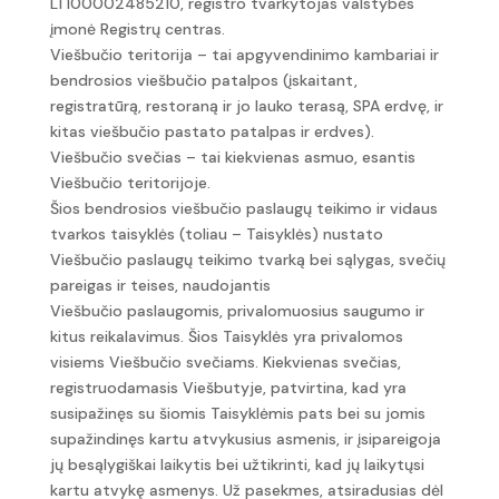
LT100002485210, registro tvarkytojas valstybės
įmonė Registrų centras.
Viešbučio teritorija – tai apgyvendinimo kambariai ir
bendrosios viešbučio patalpos (įskaitant,
registratūrą, restoraną ir jo lauko terasą, SPA erdvę, ir
kitas viešbučio pastato patalpas ir erdves).
Viešbučio svečias – tai kiekvienas asmuo, esantis
Viešbučio teritorijoje.
Šios bendrosios viešbučio paslaugų teikimo ir vidaus
tvarkos taisyklės (toliau – Taisyklės) nustato
Viešbučio paslaugų teikimo tvarką bei sąlygas, svečių
pareigas ir teises, naudojantis
Viešbučio paslaugomis, privalomuosius saugumo ir
kitus reikalavimus. Šios Taisyklės yra privalomos
visiems Viešbučio svečiams. Kiekvienas svečias,
registruodamasis Viešbutyje, patvirtina, kad yra
susipažinęs su šiomis Taisyklėmis pats bei su jomis
supažindinęs kartu atvykusius asmenis, ir įsipareigoja
jų besąlygiškai laikytis bei užtikrinti, kad jų laikytųsi
kartu atvykę asmenys. Už pasekmes, atsiradusias dėl