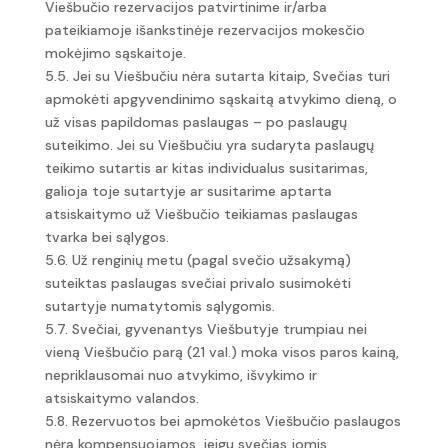
Viešbučio rezervacijos patvirtinime ir/arba
pateikiamoje išankstinėje rezervacijos mokesčio
mokėjimo sąskaitoje.
5.5. Jei su Viešbučiu nėra sutarta kitaip, Svečias turi
apmokėti apgyvendinimo sąskaitą atvykimo dieną, o
už visas papildomas paslaugas – po paslaugų
suteikimo. Jei su Viešbučiu yra sudaryta paslaugų
teikimo sutartis ar kitas individualus susitarimas,
galioja toje sutartyje ar susitarime aptarta
atsiskaitymo už Viešbučio teikiamas paslaugas
tvarka bei sąlygos.
5.6. Už renginių metu (pagal svečio užsakymą)
suteiktas paslaugas svečiai privalo susimokėti
sutartyje numatytomis sąlygomis.
5.7. Svečiai, gyvenantys Viešbutyje trumpiau nei
vieną Viešbučio parą (21 val.) moka visos paros kainą,
nepriklausomai nuo atvykimo, išvykimo ir
atsiskaitymo valandos.
5.8. Rezervuotos bei apmokėtos Viešbučio paslaugos
nėra kompensuojamos, jeigu svečias jomis