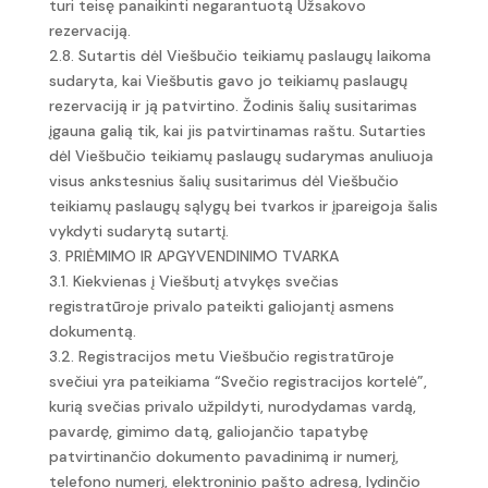
turi teisę panaikinti negarantuotą Užsakovo
rezervaciją.
2.8. Sutartis dėl Viešbučio teikiamų paslaugų laikoma
sudaryta, kai Viešbutis gavo jo teikiamų paslaugų
rezervaciją ir ją patvirtino. Žodinis šalių susitarimas
įgauna galią tik, kai jis patvirtinamas raštu. Sutarties
dėl Viešbučio teikiamų paslaugų sudarymas anuliuoja
visus ankstesnius šalių susitarimus dėl Viešbučio
teikiamų paslaugų sąlygų bei tvarkos ir įpareigoja šalis
vykdyti sudarytą sutartį.
3. PRIĖMIMO IR APGYVENDINIMO TVARKA
3.1. Kiekvienas į Viešbutį atvykęs svečias
registratūroje privalo pateikti galiojantį asmens
dokumentą.
3.2. Registracijos metu Viešbučio registratūroje
svečiui yra pateikiama “Svečio registracijos kortelė”,
kurią svečias privalo užpildyti, nurodydamas vardą,
pavardę, gimimo datą, galiojančio tapatybę
patvirtinančio dokumento pavadinimą ir numerį,
telefono numerį, elektroninio pašto adresą, lydinčio