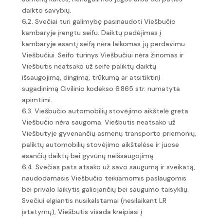
daikto savybių.
6.2. Svečiai turi galimybę pasinaudoti Viešbučio
kambaryje įrengtu seifu. Daiktų padėjimas į
kambaryje esantį seifą nėra laikomas jų perdavimu
Viešbučiui. Seifo turinys Viešbučiui nėra žinomas ir
Viešbutis neatsako už seife paliktų daiktų
išsaugojimą, dingimą, trūkumą ar atsitiktinį
sugadinimą Civilinio kodekso 6.865 str. numatyta
apimtimi.
6.3. Viešbučio automobilių stovėjimo aikštelė greta
Viešbučio nėra saugoma. Viešbutis neatsako už
Viešbutyje gyvenančių asmenų transporto priemonių,
paliktų automobilių stovėjimo aikštelėse ir juose
esančių daiktų bei gyvūnų neišsaugojimą.
6.4. Svečias pats atsako už savo saugumą ir sveikatą,
naudodamasis Viešbučio teikiamomis paslaugomis
bei privalo laikytis galiojančių bei saugumo taisyklių.
Svečiui elgiantis nusikalstamai (nesilaikant LR
įstatymų), Viešbutis visada kreipiasi į