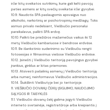
ir/ar kitų sveikatos sutrikimų, kurie gali kelti pavojų
paties asmens ar kitų svečių sveikatai ir/ar gyvybei.
10.9. Naudotis SPA paslaugomis apsvaigus nuo
alkoholio, narkotinių ar psichotropinių medžiagų. Toks
asmuo privalo nedelsiant, Viešbučio personalui
pareikalavus, palikti SPA erdvę.
10.10. Palikti be priežiūros mažamečius vaikus iki 12
metų Viešbučio kambariuose ir bendrose erdvėse.
10.11. Be išankstinio suderinimo su Viešbučiu rengti
fotosesijas ir filmavimus viešose Viešbučio erdvėse.
10.12. Įsinešti į Viešbučio teritoriją pavojingus gyvybei
įrankius, ginklus ar kitas priemones.
10.13. Atsivesti pašalinių asmenų į Viešbučio teritoriją
arba numerį, neinformavus Viešbučio administracijos.
10.14. Šiukšlinti Viešbutyje bei jo teritorijoje.
11. VIEŠBUČIO DOVANŲ ČEKIŲ ĮSIGIJIMO, NAUDOJIMO
SĄLYGOS IR TAISYKLĖS
11.1. Viešbučio dovanų čekį galima įsigyti Viešbučio
interneto svetainėje, registratūroje arba kreipiantis į