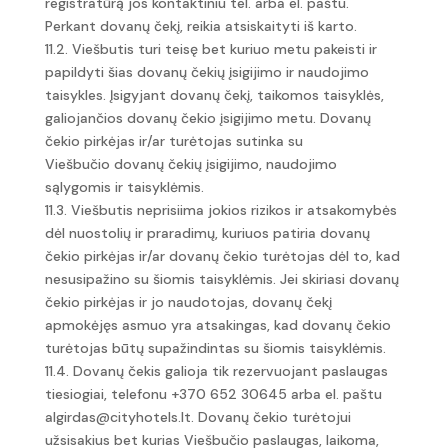
registratūrą jos kontaktiniu tel. arba el. paštu.
Perkant dovanų čekį, reikia atsiskaityti iš karto.
11.2. Viešbutis turi teisę bet kuriuo metu pakeisti ir
papildyti šias dovanų čekių įsigijimo ir naudojimo
taisykles. Įsigyjant dovanų čekį, taikomos taisyklės,
galiojančios dovanų čekio įsigijimo metu. Dovanų
čekio pirkėjas ir/ar turėtojas sutinka su
Viešbučio dovanų čekių įsigijimo, naudojimo
sąlygomis ir taisyklėmis.
11.3. Viešbutis neprisiima jokios rizikos ir atsakomybės
dėl nuostolių ir praradimų, kuriuos patiria dovanų
čekio pirkėjas ir/ar dovanų čekio turėtojas dėl to, kad
nesusipažino su šiomis taisyklėmis. Jei skiriasi dovanų
čekio pirkėjas ir jo naudotojas, dovanų čekį
apmokėjęs asmuo yra atsakingas, kad dovanų čekio
turėtojas būtų supažindintas su šiomis taisyklėmis.
11.4. Dovanų čekis galioja tik rezervuojant paslaugas
tiesiogiai, telefonu +370 652 30645 arba el. paštu
algirdas@cityhotels.lt. Dovanų čekio turėtojui
užsisakius bet kurias Viešbučio paslaugas, laikoma,