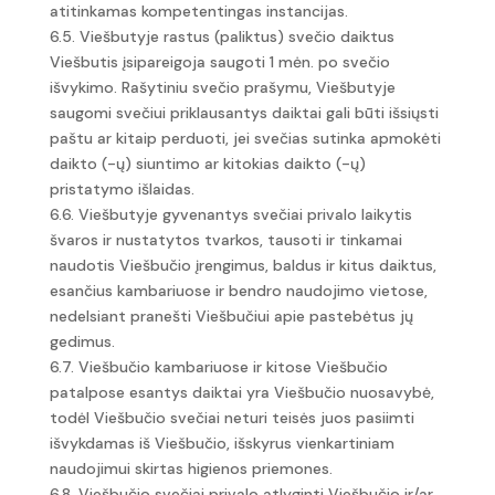
atitinkamas kompetentingas instancijas.
6.5. Viešbutyje rastus (paliktus) svečio daiktus
Viešbutis įsipareigoja saugoti 1 mėn. po svečio
išvykimo. Rašytiniu svečio prašymu, Viešbutyje
saugomi svečiui priklausantys daiktai gali būti išsiųsti
paštu ar kitaip perduoti, jei svečias sutinka apmokėti
daikto (-ų) siuntimo ar kitokias daikto (-ų)
pristatymo išlaidas.
6.6. Viešbutyje gyvenantys svečiai privalo laikytis
švaros ir nustatytos tvarkos, tausoti ir tinkamai
naudotis Viešbučio įrengimus, baldus ir kitus daiktus,
esančius kambariuose ir bendro naudojimo vietose,
nedelsiant pranešti Viešbučiui apie pastebėtus jų
gedimus.
6.7. Viešbučio kambariuose ir kitose Viešbučio
patalpose esantys daiktai yra Viešbučio nuosavybė,
todėl Viešbučio svečiai neturi teisės juos pasiimti
išvykdamas iš Viešbučio, išskyrus vienkartiniam
naudojimui skirtas higienos priemones.
6.8. Viešbučio svečiai privalo atlyginti Viešbučio ir/ar