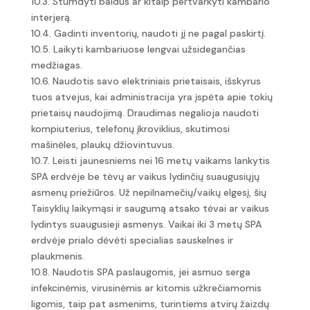
10.3. Stumdyti baldus ar kitaip pertvarkyti kambario
interjerą.
10.4. Gadinti inventorių, naudoti jį ne pagal paskirtį.
10.5. Laikyti kambariuose lengvai užsidegančias
medžiagas.
10.6. Naudotis savo elektriniais prietaisais, išskyrus
tuos atvejus, kai administracija yra įspėta apie tokių
prietaisų naudojimą. Draudimas negalioja naudoti
kompiuterius, telefonų įkroviklius, skutimosi
mašinėles, plaukų džiovintuvus.
10.7. Leisti jaunesniems nei 16 metų vaikams lankytis
SPA erdvėje be tėvų ar vaikus lydinčių suaugusiųjų
asmenų priežiūros. Už nepilnamečių/vaikų elgesį, šių
Taisyklių laikymąsi ir saugumą atsako tėvai ar vaikus
lydintys suaugusieji asmenys. Vaikai iki 3 metų SPA
erdvėje prialo dėvėti specialias sauskelnes ir
plaukmenis.
10.8. Naudotis SPA paslaugomis, jei asmuo serga
infekcinėmis, virusinėmis ar kitomis užkrečiamomis
ligomis, taip pat asmenims, turintiems atvirų žaizdų