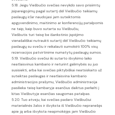
5.18. Jeigu Viešbučio svečias nevykdo savo prisiimtų
įsipareigojimų pagal sutartį dėl Viešbučio teikiamų
paslaugų ir/ar naudojasi jam suteiktomis
apgyvendinimo, maitinimo ar konferencijų patalpomis
ne taip, kaip buvo sutarta su Viešbučiu,
Viešbutis turi teisę be išankstinio įspėjimo
vienašališkai nutraukti sutartį dėl Viešbučio teikiamų
paslaugų su svečiu ir reikalauti sumokėti 100% visų
rezervacijos patvirtinime numatytų paslaugų sumos.
5.19. Viešbučio svečiui iki sutarto išvykimo laiko
neatlaisvinus kambario ir neturint galimybės su juo
susisiekti, arba kai svečias piktybiškai neatsiskaito už
suteiktas paslaugas ir neatlaisvina kambario
administracijos prašymu, Viešbučio administracija
pasilieka teisę kambaryje esančius daiktus perkelti į
kitas Viešbutyje esančias saugomas patalpas.
5.20. Tuo atveju, kai svečias padaro Viešbučiui
materialinės žalos ir išvyksta iš Viešbučio nepranešęs
apie ją arba išvyksta neapmokėjęs jam Viešbučio