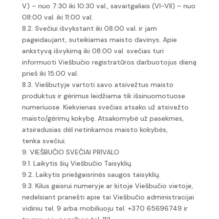
V) – nuo 7:30 iki 10:30 val., savaitgaliais (VI-VII) – nuo
08:00 val. iki 11:00 val.
8.2. Svečiui išvykstant iki 08:00 val. ir jam
pageidaujant, suteikiamas maisto davinys. Apie
ankstyvą išvykimą iki 08:00 val. svečias turi
informuoti Viešbučio registratūros darbuotojus dieną
prieš iki 15:00 val.
8.3. Viešbutyje vartoti savo atsivežtus maisto
produktus ir gėrimus leidžiama tik išsinuomotuose
numeriuose. Kiekvienas svečias atsako už atsivežto
maisto/gėrimų kokybę. Atsakomybė už pasekmes,
atsiradusias dėl netinkamos maisto kokybės,
tenka svečiui.
9. VIEŠBUČIO SVEČIAI PRIVALO
9.1. Laikytis šių Viešbučio Taisyklių.
9.2. Laikytis priešgaisrinės saugos taisyklių.
9.3. Kilus gaisrui numeryje ar kitoje Viešbučio vietoje,
nedelsiant pranešti apie tai Viešbučio administracijai
vidiniu tel. 9 arba mobiliuoju tel. +370 65696749 ir