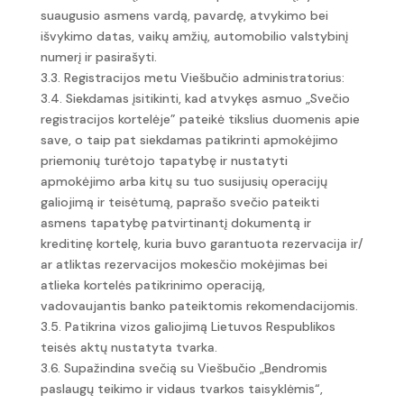
suaugusio asmens vardą, pavardę, atvykimo bei
išvykimo datas, vaikų amžių, automobilio valstybinį
numerį ir pasirašyti.
3.3. Registracijos metu Viešbučio administratorius:
3.4. Siekdamas įsitikinti, kad atvykęs asmuo „Svečio
registracijos kortelėje” pateikė tikslius duomenis apie
save, o taip pat siekdamas patikrinti apmokėjimo
priemonių turėtojo tapatybę ir nustatyti
apmokėjimo arba kitų su tuo susijusių operacijų
galiojimą ir teisėtumą, paprašo svečio pateikti
asmens tapatybę patvirtinantį dokumentą ir
kreditinę kortelę, kuria buvo garantuota rezervacija ir/
ar atliktas rezervacijos mokesčio mokėjimas bei
atlieka kortelės patikrinimo operaciją,
vadovaujantis banko pateiktomis rekomendacijomis.
3.5. Patikrina vizos galiojimą Lietuvos Respublikos
teisės aktų nustatyta tvarka.
3.6. Supažindina svečią su Viešbučio „Bendromis
paslaugų teikimo ir vidaus tvarkos taisyklėmis“,