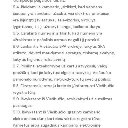
trumpuoju pagalbos tel. 112.
9.4. Išeidami iš kambario, įsitikinti, kad vandens
čiaupai yra sandariai užsukti, visi elektros prietaisai
yra išjungti (šviestuvai, televizorius, virdulys,
lygintuvas, t.t.), uždaryti langai, balkono durys.
9.5. Užrakinti numerį ir įsitikinti, kad numeris yra
užrakintas ir pašalinis asmuo negali į jį patekti.
9.6. Lankantis Viešbučio SPA erdvėje, laikytis SPA
etiketo, dėvėti maudymosi aprangą, tinkamą avalynę,
laikytis higienos reikalavimų.
9.7. Prisiimti atsakomybę už kartu atvykusių vaikų
priežiūrą, kad jie laikytųsi elgesio taisyklių, Viešbučio
personalo nurodymų, netrukdytų kitų svečių poilsio.
9.8. Ekstremaliu atveju kreiptis į/informuoti Viešbučio
registratūrą.
9.9. Išvykstant iš Viešbučio, atsiskaityti už suteiktas
paslaugas.
9.10. Išvykstant iš Viešbučio, grąžinti kambario
elektronines durų korteles/raktus registratūrai.
Pametus arba sugadinus kambario elektroninę