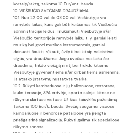
kortelę/raktą, taikoma 10 Eur/vnt. bauda.
10. VIEŠBUČIO SVEČIAMS DRAUDŽIAMA
10.1. Nuo 22:00 val. iki 08:00 val. Viešbutyje yra
ramybės laikas, kuris gali būti keičiamas tik Viešbučio
administracijai leidus. Triukšmauti Viešbutyje ir/ar
Viešbučio teritorijoje ramybės laiku, t. y. garsiai leisti
muziką bei groti muzikos instrumentais, garsiai
dainuoti, šaukti, rėkauti, švilpti bei kitaip neleistinai
elgtis, yra draudžiama. Jeigu svečias nesilaiko šio
draudimo, trikdo viešąją rimtį bei trukdo kitiems
Viešbutyje gyvenantiems ir/ar dirbantiems asmenims,
jis atsako įstatymų nustatyta tvarka.
10.2. Rūkyti kambariuose ir jų balkonuose, restorane,
lauko terasoje, SPA erdvėje, sporto salėje, kitose ne
rūkymui skirtose vietose. Už šios taisyklės pažeidimą
taikoma 100 Eur/k. bauda. Svečių saugumui visuose
kambariuose ir bendrose patalpose yra įrengta
priešgaisrinė signalizacija. Rūkyti galima tik specialiose
rūkymo zonose.