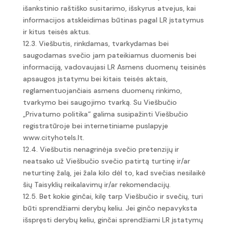
išankstinio raštiško susitarimo, išskyrus atvejus, kai
informacijos atskleidimas būtinas pagal LR įstatymus
ir kitus teisės aktus.
12.3. Viešbutis, rinkdamas, tvarkydamas bei
saugodamas svečio jam pateikiamus duomenis bei
informaciją, vadovaujasi LR Asmens duomenų teisinės
apsaugos įstatymu bei kitais teisės aktais,
reglamentuojančiais asmens duomenų rinkimo,
tvarkymo bei saugojimo tvarką. Su Viešbučio
„Privatumo politika“ galima susipažinti Viešbučio
registratūroje bei internetiniame puslapyje
www.cityhotels.lt.
12.4. Viešbutis nenagrinėja svečio pretenzijų ir
neatsako už Viešbučio svečio patirtą turtinę ir/ar
neturtinę žalą, jei žala kilo dėl to, kad svečias nesilaikė
šių Taisyklių reikalavimų ir/ar rekomendacijų.
12.5. Bet kokie ginčai, kilę tarp Viešbučio ir svečių, turi
būti sprendžiami derybų keliu. Jei ginčo nepavyksta
išspręsti derybų keliu, ginčai sprendžiami LR įstatymų