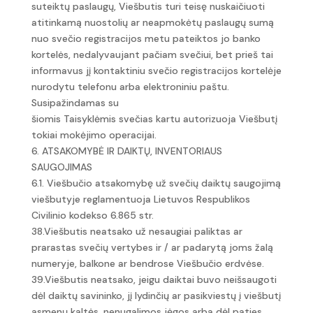
suteiktų paslaugų, Viešbutis turi teisę nuskaičiuoti
atitinkamą nuostolių ar neapmokėtų paslaugų sumą
nuo svečio registracijos metu pateiktos jo banko
kortelės, nedalyvaujant pačiam svečiui, bet prieš tai
informavus jį kontaktiniu svečio registracijos kortelėje
nurodytu telefonu arba elektroniniu paštu.
Susipažindamas su
šiomis Taisyklėmis svečias kartu autorizuoja Viešbutį
tokiai mokėjimo operacijai.
6. ATSAKOMYBĖ IR DAIKTŲ, INVENTORIAUS
SAUGOJIMAS
6.1. Viešbučio atsakomybę už svečių daiktų saugojimą
viešbutyje reglamentuoja Lietuvos Respublikos
Civilinio kodekso 6.865 str.
38.Viešbutis neatsako už nesaugiai paliktas ar
prarastas svečių vertybes ir / ar padarytą joms žalą
numeryje, balkone ar bendrose Viešbučio erdvėse.
39.Viešbutis neatsako, jeigu daiktai buvo neišsaugoti
dėl daiktų savininko, jį lydinčių ar pasikviestų į viešbutį
asmenų kaltės, nenugalimos jėgos arba dėl paties