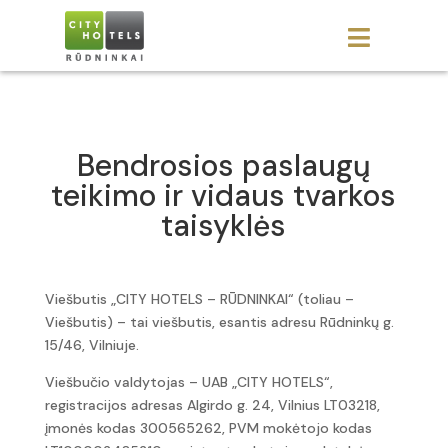

Bendrosios paslaugų
teikimo ir vidaus tvarkos
taisyklės
Viešbutis „CITY HOTELS – RŪDNINKAI“ (toliau –
Viešbutis) – tai viešbutis, esantis adresu Rūdninkų g.
15/46, Vilniuje.
Viešbučio valdytojas – UAB „CITY HOTELS“,
registracijos adresas Algirdo g. 24, Vilnius LT03218,
įmonės kodas 300565262, PVM mokėtojo kodas