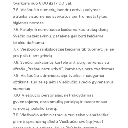
tvarkomi nuo 8:00 iki 17:00 val.
7.5. Viešbučio numerių, bendrų erdvių valymas
atitinka visuomenės sveikatos centro nustatytas
higienos normas.
7.6. Patalynė numeriuose keičiama kas trečią dieną.
Svečio pageidavimu, patalynė gali būti keičiama
kitokiu dažnumu.
7.7. Viešbučio rankšluosčiai keičiami tik tuomet, jei jie
yra palikti ant grindų.
7.8. Svečiui pakabinus kortelę ant durų rankenos su
užrašu „Prašau netrukdyti“, kambarys nėra tvarkomas.
7.9. Viešbučio administracija tvarkai ir saugumui
užtikrinti turi teisę įeiti į Viešbučio svečio gyvenamus
numerius.
7.10. Viešbučio personalas, netrukdydamas
gyventojams, daro smulkų patalpų ir inventoriaus
remontą, palaiko švarą.
7.11. Viešbučio administracija turi teisę vienašališkai
priimti sprendimą iškelti Viešbučio svečią/(-ius)