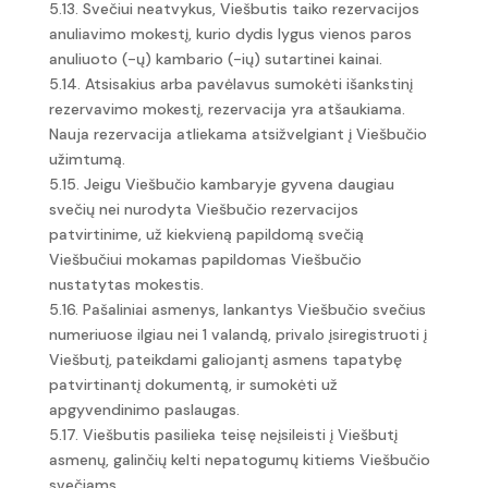
5.13. Svečiui neatvykus, Viešbutis taiko rezervacijos
anuliavimo mokestį, kurio dydis lygus vienos paros
anuliuoto (-ų) kambario (-ių) sutartinei kainai.
5.14. Atsisakius arba pavėlavus sumokėti išankstinį
rezervavimo mokestį, rezervacija yra atšaukiama.
Nauja rezervacija atliekama atsižvelgiant į Viešbučio
užimtumą.
5.15. Jeigu Viešbučio kambaryje gyvena daugiau
svečių nei nurodyta Viešbučio rezervacijos
patvirtinime, už kiekvieną papildomą svečią
Viešbučiui mokamas papildomas Viešbučio
nustatytas mokestis.
5.16. Pašaliniai asmenys, lankantys Viešbučio svečius
numeriuose ilgiau nei 1 valandą, privalo įsiregistruoti į
Viešbutį, pateikdami galiojantį asmens tapatybę
patvirtinantį dokumentą, ir sumokėti už
apgyvendinimo paslaugas.
5.17. Viešbutis pasilieka teisę neįsileisti į Viešbutį
asmenų, galinčių kelti nepatogumų kitiems Viešbučio
svečiams.