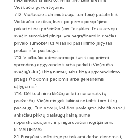
nepranešus iš anksto, jei jis (jie) kelia grėsmę
Viešbučio gyventojams.
7.12. Viešbučio administracija turi teisę pašalinti iš
Viešbučio svečius, kurie po pirmo perspėjimo
pakartotinai pažeidžia šias Taisykles. Tokiu atveju,
svečio sumokėti pinigai yra negrąžinami ir svečias
privalo sumokėti už visas iki pašalinimo įsigytas
prekes ir/ar paslaugas.
7.13. Viešbučio administracija turi teisę priimti
sprendimą apgyvendinti arba perkelti Viešbučio
svečią/(-ius) į kitą numerį arba kitą apgyvendinimo
įstaigą (tokiomis pačiomis arba geresnėmis
sąlygomis).
7.14. Dėl techninių kliūčių ar kitų nenumatytų
priežasčių, Viešbutis gali laikinai neteikti tam tikrų
paslaugų. Tuo atveju, kai šios paslaugos įskaičiuotos į
anksčiau pirktų paslaugų kainą, suma
neperskaičiuojama ir pinigai svečiui negrąžinami.
8. MAITINIMAS
8.1. Pusryčiai viešbutyje pateikiami darbo dienomis (I-